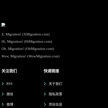
X
, Migration! (XMigration.com)
Hi
, Migration! (HiMigration.com)
Oh
, Migration! (OhMigration.com)
Wow,
Migration! (WowMigration.com)
关注我们
快速链接
RSS
关于我们
微信
隐私政策
微博
项目信息