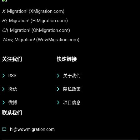
X
, Migration! (XMigration.com)
Hi
, Migration! (HiMigration.com)
Oh
, Migration! (OhMigration.com)
Wow,
Migration! (WowMigration.com)
关注我们
快速链接
RSS
关于我们
微信
隐私政策
微博
项目信息
联系我们
hi@wowmigration.com