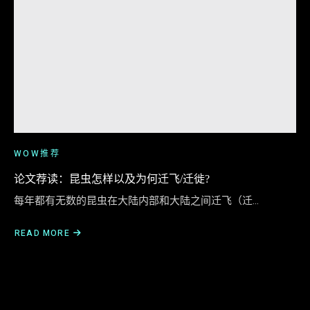
WOW推荐
论文荐读：昆虫怎样以及为何迁飞/迁徙?
每年都有无数的昆虫在大陆内部和大陆之间迁飞（迁…
READ MORE