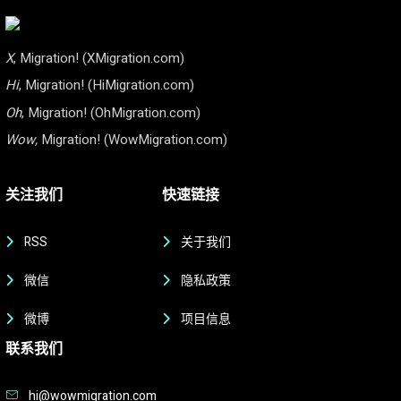
X
, Migration! (XMigration.com)
Hi
, Migration! (HiMigration.com)
Oh
, Migration! (OhMigration.com)
Wow,
Migration! (WowMigration.com)
关注我们
快速链接
RSS
关于我们
微信
隐私政策
微博
项目信息
联系我们
hi@wowmigration.com