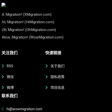
X
, Migration! (XMigration.com)
Hi
, Migration! (HiMigration.com)
Oh
, Migration! (OhMigration.com)
Wow,
Migration! (WowMigration.com)
关注我们
快速链接
RSS
关于我们
微信
隐私政策
微博
项目信息
联系我们
hi@wowmigration.com