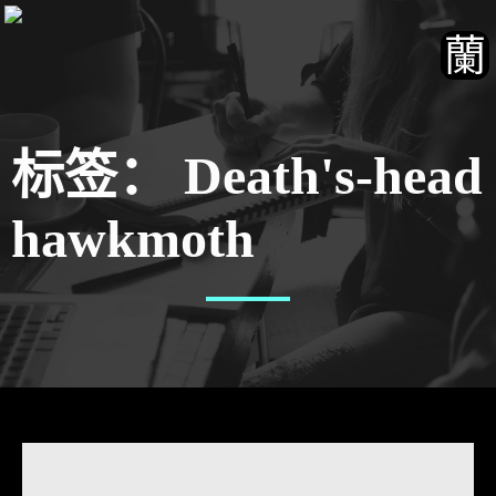
标签：
Death's-head
hawkmoth