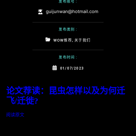
发布账号 :
guijunwan@hotmail.com
发布类别 :
WOW推荐
,
关于我们
发布时间 :
01/07/2023
论文荐读：个体追踪揭示了一种
论文荐读：昆虫怎样以及为何迁
论文荐读：隐花色素蛋白介导迁
论文荐读：东亚季风模式变化导
论文荐读：地球磁场和地理标志
论文荐读：迁徙动物的远距离导
论文荐读：昆虫翅多型性的分子
论文荐读: 草地贪夜蛾的入侵、生
哇, 迁飞!! Wow, Migration!!
夜行性迁飞天蛾长距离飞行路径
飞/迁徙?
飞昆虫帝王蝶依赖光的磁倾角磁
致一种全球重大水稻害虫的迁飞
物共同操控澳大利亚波贡夜蛾的
航和磁感受
机制
物学、生态学与防治
阅读原文
控制策略
感应
和丰度改变
迁徙性迁飞行为
阅读原文
阅读原文
阅读原文
阅读原文
阅读原文
阅读原文
阅读原文
阅读原文