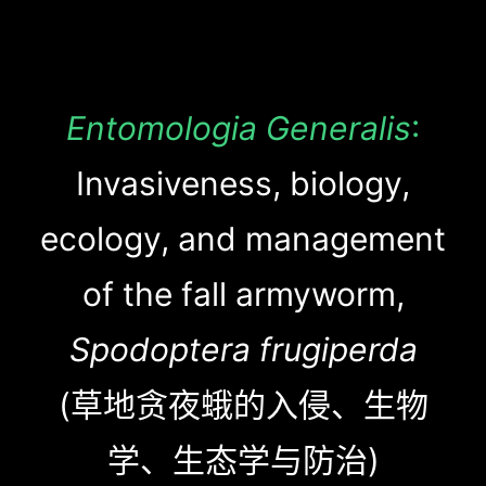
Entomologia Generalis
:
Invasiveness, biology,
ecology, and management
of the fall armyworm,
Spodoptera frugiperda
(草地贪夜蛾的入侵、生物
学、生态学与防治)